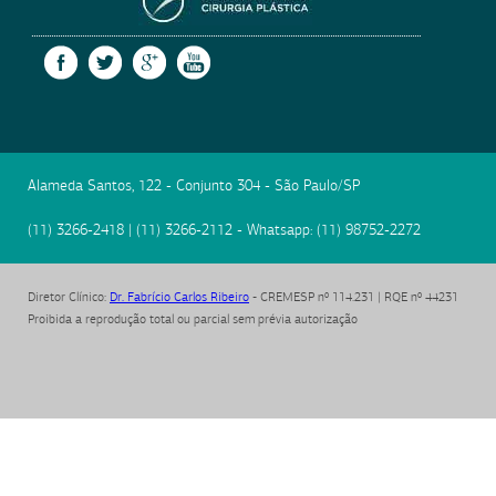
SOCIEDADE BRASILEIRA
FACEBOOK
TWITTER
GOOGLE +
YOUTUBE
Alameda Santos, 122 - Conjunto 304
-
São Paulo
/
SP
(11) 3266-2418
|
(11) 3266-2112
- Whatsapp:
(11) 98752-2272
Diretor Clínico
:
Dr. Fabrício Carlos Ribeiro
- CREMESP nº 114.231 | RQE nº 44231
Proibida a reprodução total ou parcial sem prévia autorização