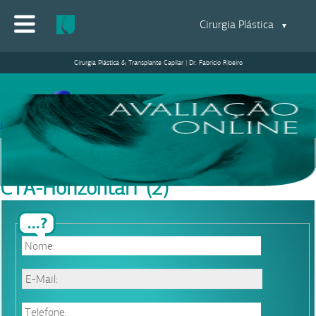
Cirurgia Plástica
▼
Cirurgia Plástica & Transplante Capilar | Dr. Fabrício Ribeiro
Assista a entrevista com Dr
Fabrício no Jornal da Record !
Home
>
CTA-Horizontal1 (2)
CTA-Horizontal1 (2)
12/01/2021
|
Equipe Dr. Fabrício Ribeiro