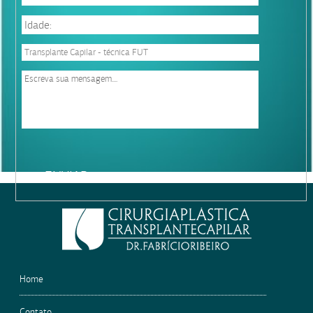
Please
leave
this
field
empty.
Home
Contato