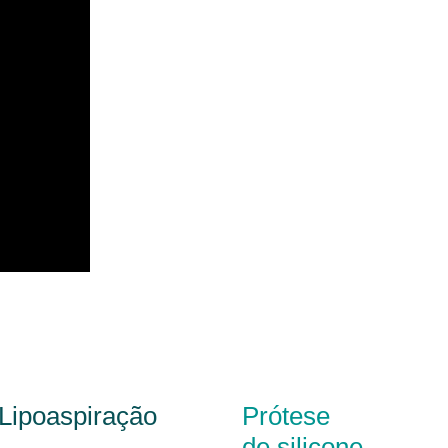
Lipoaspiração
Prótese
de silicone