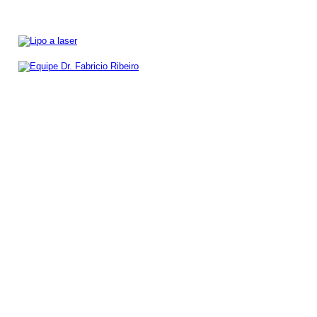
this
field
empty.