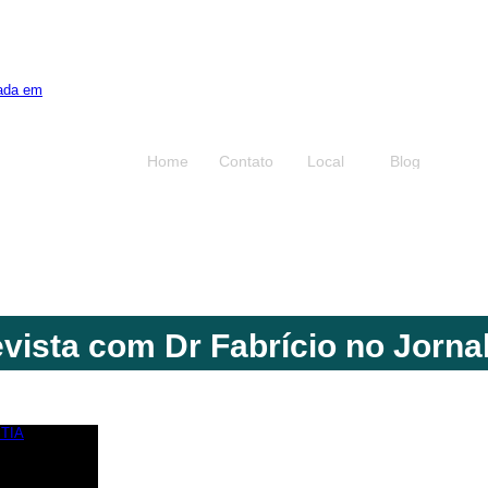
Home
Contato
Local
Blog
Reparadora
A Clínica
Equipe 
evista com Dr Fabrício no Jorna