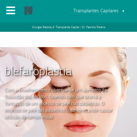
Transplantes Capilares
▼
Cirurgia Plástica & Transplante Capilar | Dr. Fabrício Ribeiro
blefaroplastia
Com o envelhecimento observa–se um aumento da
frouxidão dos tecidos, fazendo com que ocorra a
formação de um excesso de pele nas pálpebras. O
excesso de pele das pálpebras superiores pode causar
oclusão do campo visual.