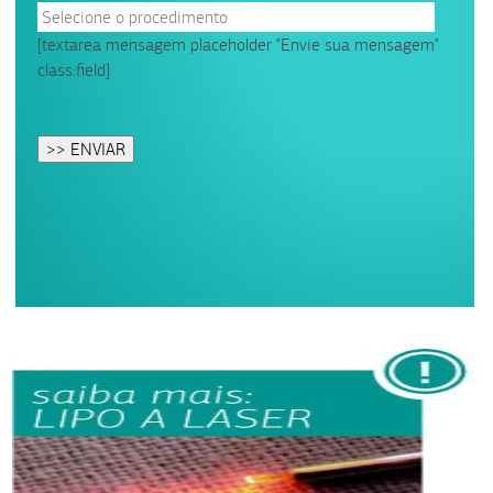
[textarea mensagem placeholder "Envie sua mensagem"
class:field]
Please
leave
this
field
empty.