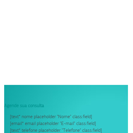
Agende sua consulta
[text* nome placeholder "Nome" class:field]
[email* email placeholder "E-mail" class:field]
[text* telefone placeholder "Telefone" class:field]