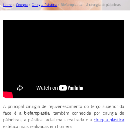
Home
>
Cirurgia
>
Cirurgia Plástica
>
Blefaroplastia – A cirurgia de pálpebras
A principal cirurgia de rejuvenescimento do terço superior da
face é a
blefaroplastia
, também conhecida por cirurgia de
pálpebras, a plástica facial mais realizada e a
cirurgia plástica
estética mais realizadas em homens.