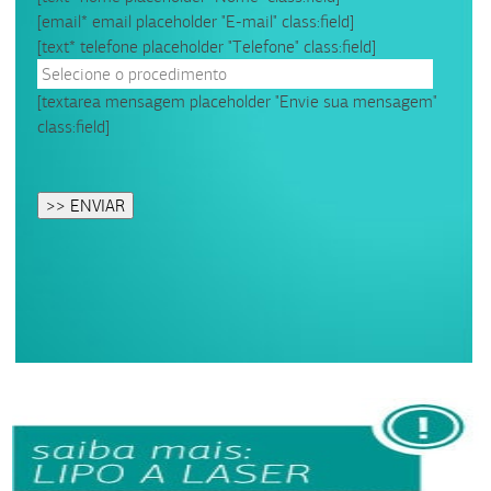
[email* email placeholder "E-mail" class:field]
[text* telefone placeholder "Telefone" class:field]
[textarea mensagem placeholder "Envie sua mensagem"
class:field]
Please
leave
this
field
empty.