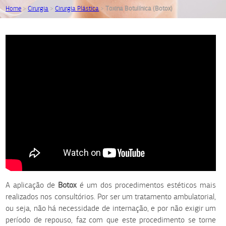
Home
>
Cirurgia
>
Cirurgia Plástica
>
Toxina Botulínica (Botox)
A aplicação de
Botox
é um dos procedimentos estéticos mais
realizados nos consultórios. Por ser um tratamento ambulatorial,
ou seja, não há necessidade de internação, e por não exigir um
período de repouso, faz com que este procedimento se torne