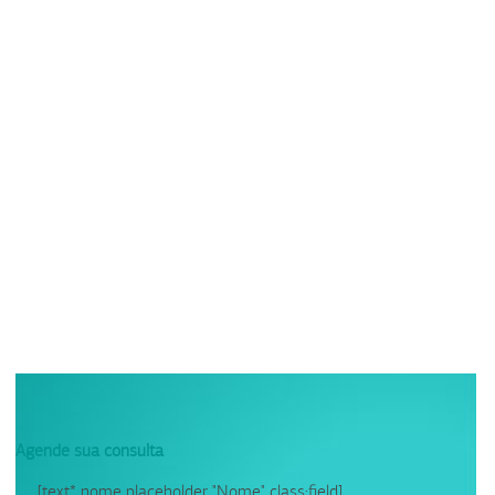
Agende sua consulta
[text* nome placeholder "Nome" class:field]