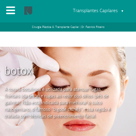
Transplantes Capilares
▼
Cirurgia Plástica & Transplante Capilar | Dr. Fabrício Ribeiro
botox
A toxina botulínica é utilizada para atenuar rugas
frontais (da testa) e rugas ao redor dos olhos (pés de
galinha). Não está indicada para melhorar o sulco
nasogeniano, o famoso “bigode chinês”, essa região é
tratada com técnicas de preenchimento facial.