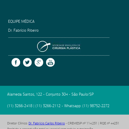
EQUIPE MÉDICA
Dr. Fabrício Ribeiro
SOCIEDADE BRASILEIRA
FACEBOOK
TWITTER
GOOGLE +
YOUTUBE
Alameda Santos, 122 - Conjunto 304
-
São Paulo
/
SP
(11) 3266-2418
|
(11) 3266-2112
- Whatsapp:
(11) 98752-2272
Diretor Clínico
:
Dr. Fabrício Carlos Ribeiro
- CREMESP nº 114.231 | RQE nº 44231