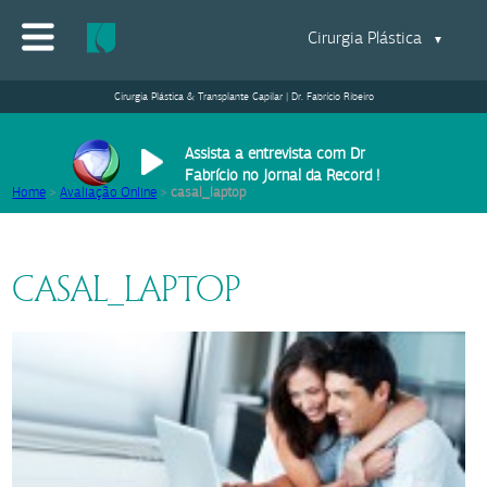
Cirurgia Plástica
▼
Cirurgia Plástica & Transplante Capilar | Dr. Fabrício Ribeiro
Assista a entrevista com Dr
Fabrício no Jornal da Record !
Home
>
Avaliação Online
>
casal_laptop
CASAL_LAPTOP