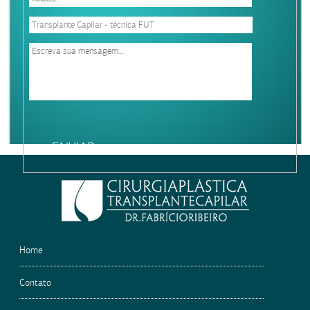
Please
leave
this
field
empty.
Home
Contato