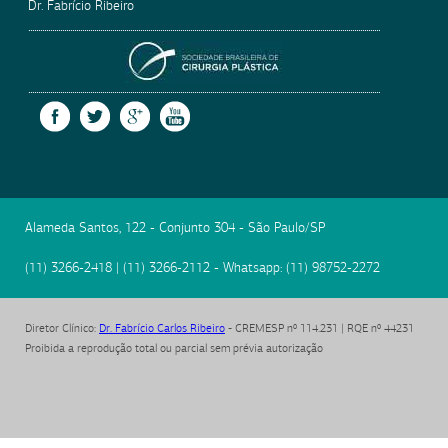
Dr. Fabrício Ribeiro
SOCIEDADE BRASILEIRA
FACEBOOK
TWITTER
GOOGLE +
YOUTUBE
Alameda Santos, 122 - Conjunto 304
-
São Paulo
/
SP
(11) 3266-2418
|
(11) 3266-2112
- Whatsapp:
(11) 98752-2272
Diretor Clínico
:
Dr. Fabrício Carlos Ribeiro
- CREMESP nº 114.231 | RQE nº 44231
Proibida a reprodução total ou parcial sem prévia autorização