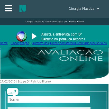
Cirurgia Plástica
▼
Cirurgia Plástica & Transplante Capilar | Dr. Fabrício Ribeiro
Assista a entrevista com Dr
Fabrício no Jornal da Record !
Home
>
Lipoaspiração
>
Aumento dos glúteos com gordura: resultado provisório ou
permanente?
>
gluteos
gluteos
27/02/2015
|
Equipe Dr. Fabrício Ribeiro