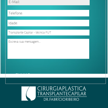
Please
leave
this
field
empty.