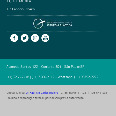
EQUIPE MÉDICA
Dr. Fabrício Ribeiro
SOCIEDADE BRASILEIRA
FACEBOOK
TWITTER
GOOGLE +
YOUTUBE
Alameda Santos, 122 - Conjunto 304
-
São Paulo
/
SP
(11) 3266-2418
|
(11) 3266-2112
- Whatsapp:
(11) 98752-2272
Diretor Clínico
:
Dr. Fabrício Carlos Ribeiro
- CREMESP nº 114.231 | RQE nº 44231
Proibida a reprodução total ou parcial sem prévia autorização