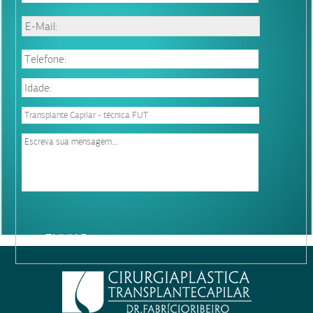
Please
leave
this
field
empty.