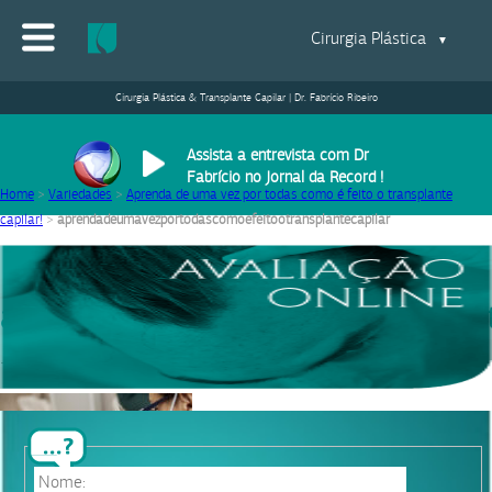
Cirurgia Plástica
▼
Cirurgia Plástica & Transplante Capilar | Dr. Fabrício Ribeiro
Assista a entrevista com Dr
Fabrício no Jornal da Record !
Home
>
Variedades
>
Aprenda de uma vez por todas como é feito o transplante
capilar!
>
aprendadeumavezportodascomoefeitootransplantecapilar
aprendadeumavezportodascomoefeito
17/08/2020
|
Equipe Dr. Fabrício Ribeiro