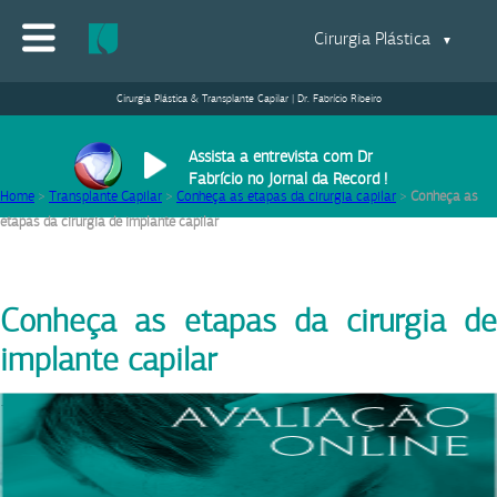
Cirurgia Plástica
▼
Cirurgia Plástica & Transplante Capilar | Dr. Fabrício Ribeiro
Assista a entrevista com Dr
Fabrício no Jornal da Record !
Home
>
Transplante Capilar
>
Conheça as etapas da cirurgia capilar
>
Conheça as
etapas da cirurgia de implante capilar
Conheça as etapas da cirurgia de
implante capilar
18/02/2014
|
Equipe Dr. Fabrício Ribeiro