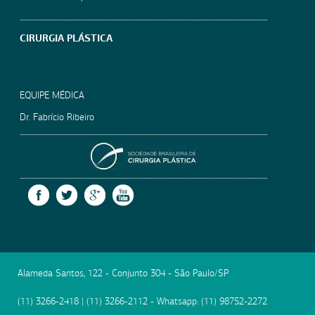
CIRURGIA PLÁSTICA
EQUIPE MÉDICA
Dr. Fabrício Ribeiro
SOCIEDADE BRASILEIRA
FACEBOOK
TWITTER
GOOGLE +
YOUTUBE
Alameda Santos, 122 - Conjunto 304
-
São Paulo
/
SP
(11) 3266-2418
|
(11) 3266-2112
- Whatsapp:
(11) 98752-2272