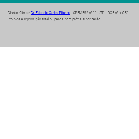
Diretor Clínico
:
Dr. Fabrício Carlos Ribeiro
- CREMESP nº 114.231 | RQE nº 44231
Proibida a reprodução total ou parcial sem prévia autorização