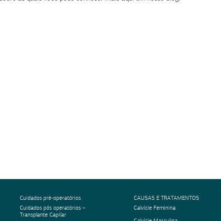
Cuidados pré-operatórios
CAUSAS E TRATAMENTOS
Cuidados pós operatórios –
Calvície Feminina
Transplante Capilar
Calvície Masculina