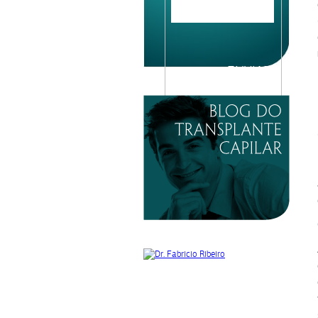
Please
leave
this
field
empty.