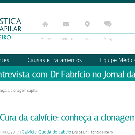
Home
Contato
Local
Blog
ntes
Causas e tratamentos
Equipe Médic
ntrevista com Dr Fabrício no Jornal da
nheça a clonagem capilar
Cura da calvície: conheça a clonagem
Calvície
Queda de cabelo
14/06/2017
|
,
Equipe Dr. Fabrício Ribeiro