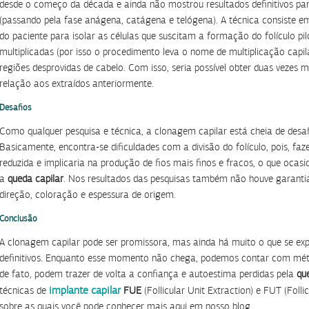
desde o começo da década e ainda não mostrou resultados definitivos par
(passando pela fase anágena, catágena e telógena). A técnica consiste 
do paciente para isolar as células que suscitam a formação do folículo pil
multiplicadas (por isso o procedimento leva o nome de multiplicação capi
regiões desprovidas de cabelo. Com isso, seria possível obter duas vezes 
relação aos extraídos anteriormente.
Desafios
Como qualquer pesquisa e técnica, a clonagem capilar está cheia de desa
Basicamente, encontra-se dificuldades com a divisão do folículo, pois, faz
reduzida e implicaria na produção de fios mais finos e fracos, o que ocasi
a
queda capilar
. Nos resultados das pesquisas também não houve garantia 
direção, coloração e espessura de origem.
Conclusão
A clonagem capilar pode ser promissora, mas ainda há muito o que se expl
definitivos. Enquanto esse momento não chega, podemos contar com méto
de fato, podem trazer de volta a confiança e autoestima perdidas pela
qu
implante capilar
técnicas de
FUE
(Follicular Unit Extraction) e FUT (Folli
sobre as quais você pode conhecer mais aqui em nosso blog.