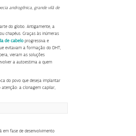
ecia androgênica, grande vilã de
rte do globo. Antigamente, a
 ou chapéus. Graças às inúmeras
a de cabelo
progressiva e
 que evitavam a formação do DHT,
pera, vieram as soluções
devolver a autoestima a quem
oca do povo que deseja implantar
 atenção: a clonagem capilar,
á em fase de desenvolvimento