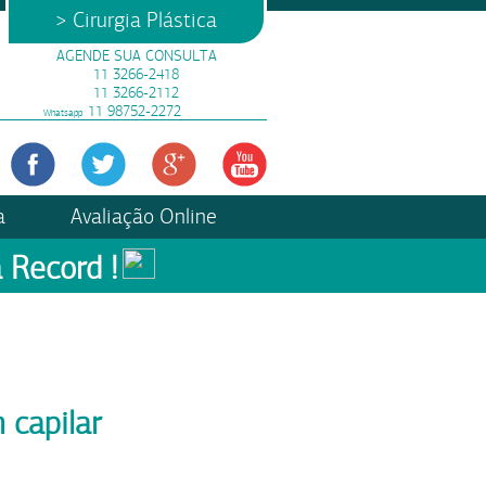
> Cirurgia Plástica
AGENDE SUA CONSULTA
11 3266-2418
11 3266-2112
11 98752-2272
Whatsapp
a
Avaliação Online
 Record !
 capilar