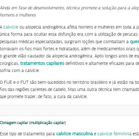
Ainda em fase de desenvolvimento, técnica promete a solução para a alop
homens e mulheres
calvície
A
ou alopecia androgênica afeta homens e mulheres em toda a pa
única forma para ocultar essa disfunção era com a utilização de perucas
qued
pesquisas médicas especializadas, surgiram loções que combatiam a
tornavam os fios mais fortes e hidratados, além de medicamentos orais
o grande vilão causador da alopecia androgênica. Após longos anos de es
tratamentos capilares
cirúrgicas,
definitivos e altamente eficazes para 
sofria com a calvície.
O FUE e o FUT são bem-sucedidos no território brasileiro e já estão na b
fios das regiões carentes de cabelo. Mas uma outra técnica tem chamado
que promete trazer, de fato, a cura da calvície.
Clonagem capilar (multiplicação capilar)
calvície masculina
calvície feminina
Esse tipo de tratamento para
e
est