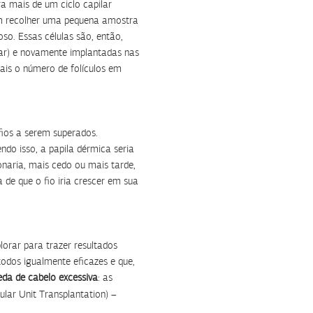
a mais de um ciclo capilar
em recolher uma pequena amostra
oso. Essas células são, então,
lar) e novamente implantadas nas
mais o número de folículos em
fios a serem superados.
endo isso, a papila dérmica seria
onaria, mais cedo ou mais tarde,
de que o fio iria crescer em sua
orar para trazer resultados
dos igualmente eficazes e que,
eda de cabelo excessiva
: as
cular Unit Transplantation) –