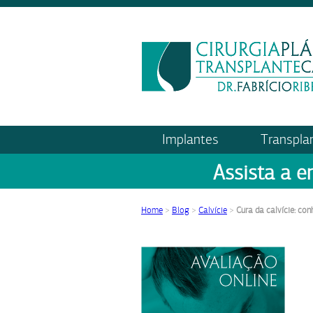
Implantes
Transpla
Assista a e
Home
>
Blog
>
Calvície
>
Cura da calvície: co