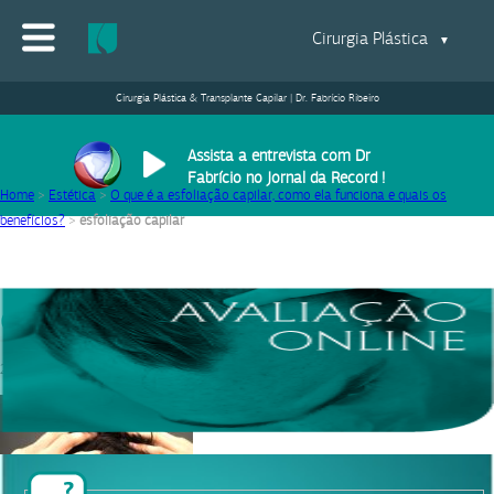
Cirurgia Plástica
▼
Cirurgia Plástica & Transplante Capilar | Dr. Fabrício Ribeiro
Assista a entrevista com Dr
Fabrício no Jornal da Record !
Home
>
Estética
>
O que é a esfoliação capilar, como ela funciona e quais os
benefícios?
>
esfoliação capilar
esfoliação capilar
22/02/2021
|
Equipe Dr. Fabrício Ribeiro