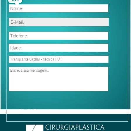
esfoliação capilar
Please
leave
this
field