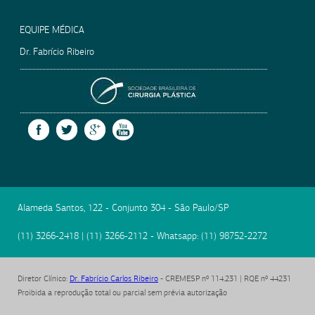
EQUIPE MÉDICA
Dr. Fabrício Ribeiro
SOCIEDADE BRASILEIRA
FACEBOOK
TWITTER
GOOGLE +
YOUTUBE
Alameda Santos, 122 - Conjunto 304
-
São Paulo
/
SP
(11) 3266-2418
|
(11) 3266-2112
- Whatsapp:
(11) 98752-2272
Diretor Clínico
:
Dr. Fabrício Carlos Ribeiro
- CREMESP nº 114.231 | RQE nº 44231
Proibida a reprodução total ou parcial sem prévia autorização