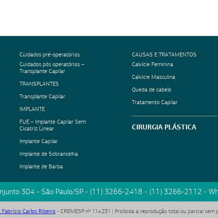
Cuidados pré-operatórios
CAUSAS E TRATAMENTOS
Cuidados pós operatórios –
Calvície Feminina
Transplante Capilar
Calvície Masculina
TRANSPLANTES
Queda de cabelo
Transplante Capilar
Tratamento Capilar
IMPLANTE
FUE – Implante Capilar Sem
CIRURGIA PLÁSTICA
Cicatriz Linear
Implante Capilar
Implante de Sobrancelha
Implante de Barba
onjunto 304
-
São Paulo
/
SP
-
(11) 3266-2418
-
(11) 3266-2112
- Wh
. Fabrício Carlos Ribeiro
- CREMESP nº 114.231 | Proibida a reprodução total ou parcial sem 