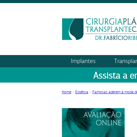
Implantes
Transpla
Assista a e
Home
>
Estética
>
Famosas aderem à moda de 