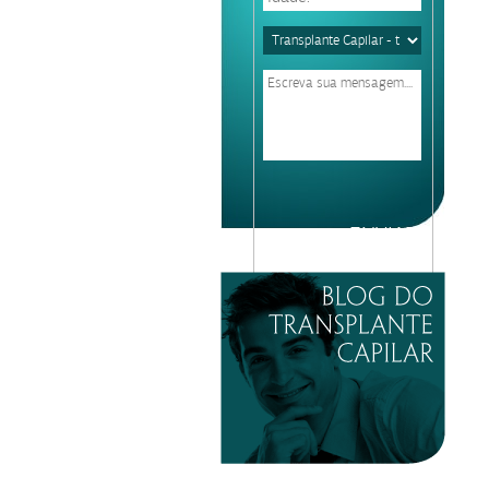
Please
leave
this
field
empty.