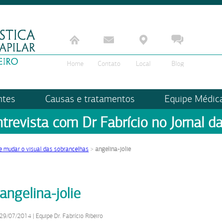
Home
Contato
Local
Blog
ntes
Causas e tratamentos
Equipe Médic
ntrevista com Dr Fabrício no Jornal da
mudar o visual das sobrancelhas
>
angelina-jolie
angelina-jolie
29/07/2014
|
Equipe Dr. Fabrício Ribeiro