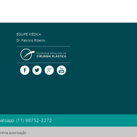
EQUIPE MÉDICA
Dr. Fabrício Ribeiro
SOCIEDADE BRASILEIRA DE CIRURGI
FACEBOOK
TWITTER
GOOGLE +
YOUTUBE
atsapp:
(11) 98752-2272
prévia autorização