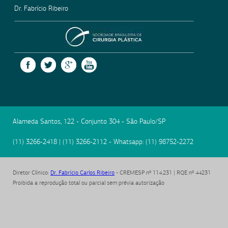
Dr. Fabrício Ribeiro
SOCIEDADE BRASILEIRA
FACEBOOK
TWITTER
GOOGLE +
YOUTUBE
Alameda Santos, 122 - Conjunto 304
-
São Paulo
/
SP
(11) 3266-2418
|
(11) 3266-2112
- Whatsapp:
(11) 98752-2272
Diretor Clínico
:
Dr. Fabrício Carlos Ribeiro
- CREMESP nº 114.231 | RQE nº 44231
Proibida a reprodução total ou parcial sem prévia autorização