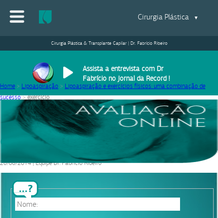
Cirurgia Plástica
▼
Cirurgia Plástica & Transplante Capilar | Dr. Fabrício Ribeiro
Assista a entrevista com Dr
Fabrício no Jornal da Record !
Home
>
Lipoaspiração
>
Lipoaspiração e exercícios físicos: uma combinação de
sucesso
>
exercicio
exercicio
26/08/2014
|
Equipe Dr. Fabrício Ribeiro