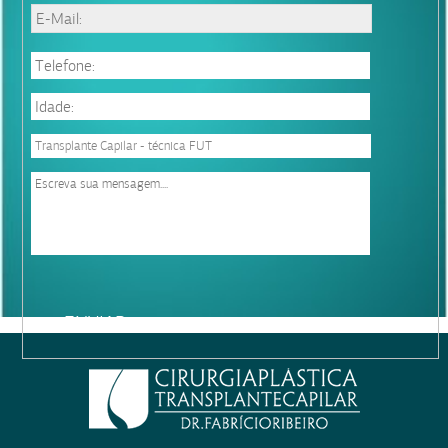
Please
leave
this
field
empty.