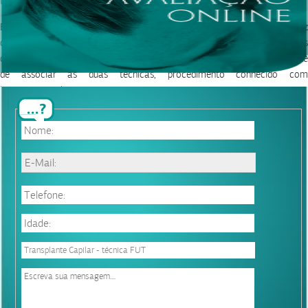
técnica de cirurgia plástica mais apropriada é a lipoaspiração.
Existem ainda casos de pacientes que desejam, além de corrigir a flacidez
de pele e a diástase de músculos retos , remover a gordura localizada das
costas, culote ou mesmo nos flancos. Nesses casos existe a possibilidade
de associar as duas técnicas, procedimento conhecido com
lipoabdominoplastia.
Portanto, a escolha da técnica deve ser feita após o exame clínico
adequado por um cirurgião plástico para que obtenha um diagnóstico
correto e seja empregada a técnica mais apropriada.