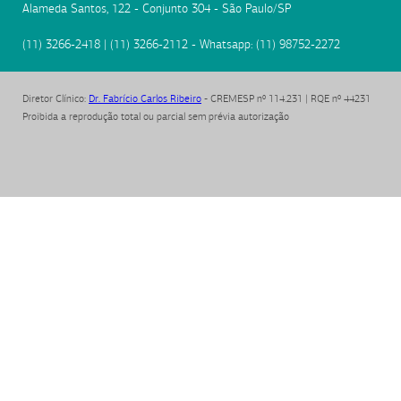
Alameda Santos, 122 - Conjunto 304
-
São Paulo
/
SP
(11) 3266-2418
|
(11) 3266-2112
- Whatsapp:
(11) 98752-2272
Diretor Clínico
:
Dr. Fabrício Carlos Ribeiro
- CREMESP nº 114.231 | RQE nº 44231
Proibida a reprodução total ou parcial sem prévia autorização