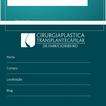
Please
leave
this
field
empty.
Home
Contato
Localização
Blog