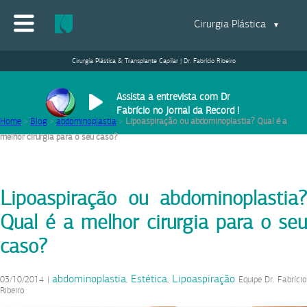
Cirurgia Plástica
▼
Cirurgia Plástica & Transplante Capilar | Dr. Fabrício Ribeiro
Assista a entrevista com Dr
Fabrício no Jornal da Record !
Home
>
Blog
>
abdominoplastia
>
Lipoaspiração ou abdominoplastia? Qual é a
melhor cirurgia para o seu caso?
Lipoaspiração ou abdominoplastia?
Qual é a melhor cirurgia para o seu
caso?
abdominoplastia
Estética
Lipoaspiração
03/10/2014
|
,
,
Equipe Dr. Fabríci
Ribeiro