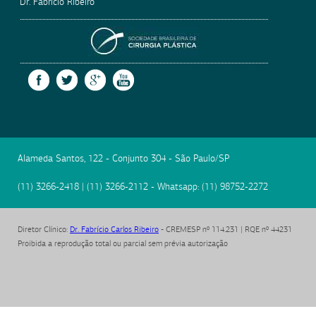
Dr. Fabrício Ribeiro
SOCIEDADE BRASILEIRA
FACEBOOK
TWITTER
GOOGLE +
YOUTUBE
Alameda Santos, 122 - Conjunto 304
-
São Paulo
/
SP
(11) 3266-2418
|
(11) 3266-2112
- Whatsapp:
(11) 98752-2272
Diretor Clínico
:
Dr. Fabrício Carlos Ribeiro
- CREMESP nº 114.231 | RQE nº 44231
Proibida a reprodução total ou parcial sem prévia autorização