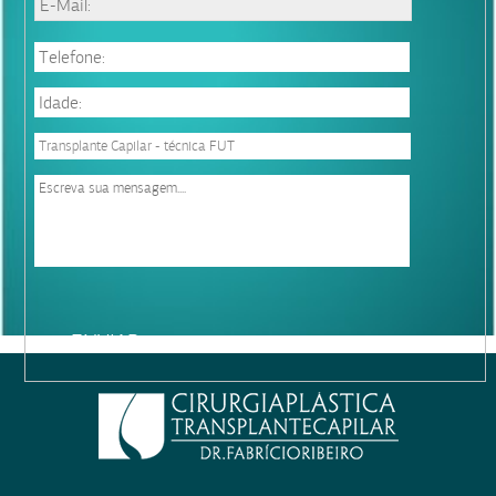
Please
leave
this
field
empty.