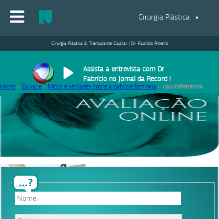
Cirurgia Plástica
▼
Cirurgia Plástica & Transplante Capilar | Dr. Fabrício Ribeiro
Assista a entrevista com Dr
Fabrício no Jornal da Record !
Home
>
Calvície
>
Mitos e verdades sobre a calvície feminina
>
calcicefeminina
calcicefeminina
14/09/2016
|
Equipe Dr. Fabrício Ribeiro