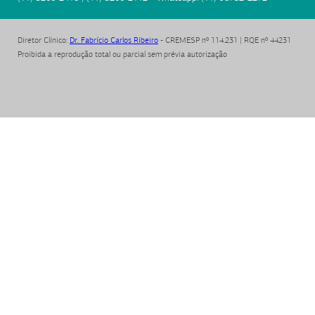
Diretor Clínico
:
Dr. Fabrício Carlos Ribeiro
- CREMESP nº 114.231 | RQE nº 44231
Proibida a reprodução total ou parcial sem prévia autorização