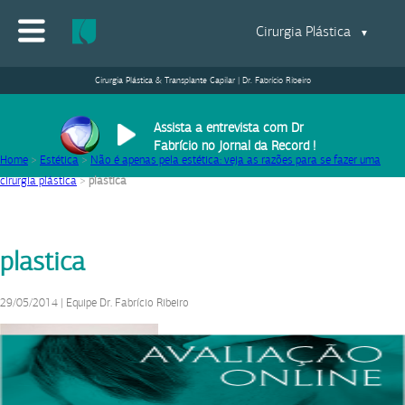
Cirurgia Plástica
▼
Cirurgia Plástica & Transplante Capilar | Dr. Fabrício Ribeiro
Assista a entrevista com Dr
Fabrício no Jornal da Record !
Home
>
Estética
>
Não é apenas pela estética: veja as razões para se fazer uma
cirurgia plástica
>
plastica
plastica
29/05/2014
|
Equipe Dr. Fabrício Ribeiro