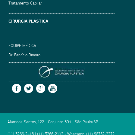
Tratamento Capilar
CIRURGIA PLÁSTICA
EQUIPE MÉDICA
Dr. Fabrício Ribeiro
SOCIEDADE BRASILEIRA
FACEBOOK
TWITTER
GOOGLE +
YOUTUBE
Alameda Santos, 122 - Conjunto 304
-
São Paulo
/
SP
(11) 3266-2418
|
(11) 3266-2112
- Whatsapp:
(11) 98752-2272