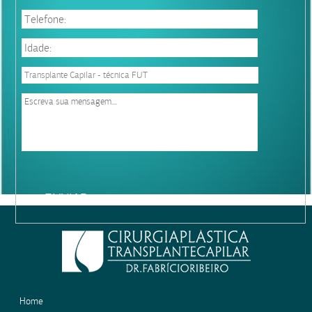
Please
leave
this
field
empty.
Home