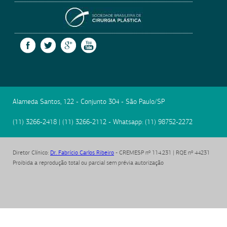
SOCIEDADE BRASILEIRA
FACEBOOK
TWITTER
GOOGLE +
YOUTUBE
Alameda Santos, 122 - Conjunto 304
-
São Paulo
/
SP
(11) 3266-2418
|
(11) 3266-2112
- Whatsapp:
(11) 98752-2272
Diretor Clínico
:
Dr. Fabrício Carlos Ribeiro
- CREMESP nº 114.231 | RQE nº 44231
Proibida a reprodução total ou parcial sem prévia autorização