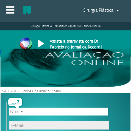
Cirurgia Plástica
▼
Cirurgia Plástica & Transplante Capilar | Dr. Fabrício Ribeiro
Assista a entrevista com Dr
Fabrício no Jornal da Record !
Home
>
Bichectomia
>
O que é a bola de Bichat?
>
rosto
rosto
15/07/2015
|
Equipe Dr. Fabrício Ribeiro