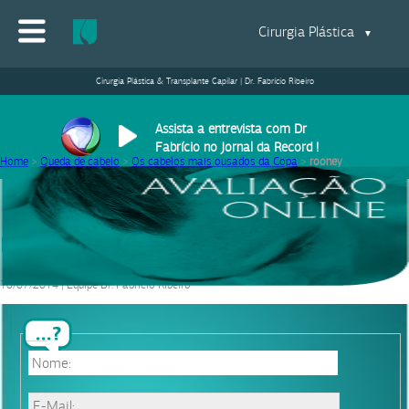
Cirurgia Plástica
▼
Cirurgia Plástica & Transplante Capilar | Dr. Fabrício Ribeiro
Assista a entrevista com Dr
Fabrício no Jornal da Record !
Home
>
Queda de cabelo
>
Os cabelos mais ousados da Copa
>
rooney
rooney
10/07/2014
|
Equipe Dr. Fabrício Ribeiro