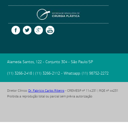
SOCIEDADE BRASILEIRA
FACEBOOK
TWITTER
GOOGLE +
YOUTUBE
Alameda Santos, 122 - Conjunto 304
-
São Paulo
/
SP
(11) 3266-2418
|
(11) 3266-2112
- Whatsapp:
(11) 98752-2272
Diretor Clínico
:
Dr. Fabrício Carlos Ribeiro
- CREMESP nº 114.231 | RQE nº 44231
Proibida a reprodução total ou parcial sem prévia autorização