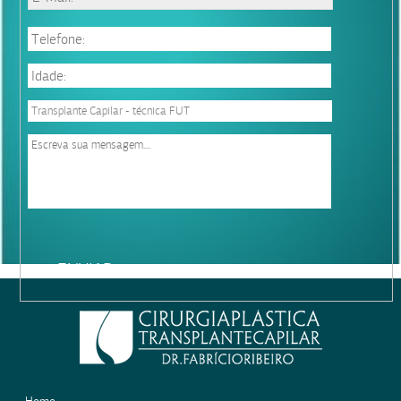
Please
leave
this
field
empty.