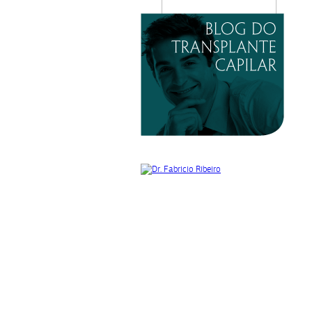
this
field
empty.