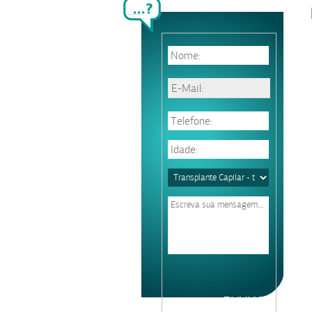
Please
leave