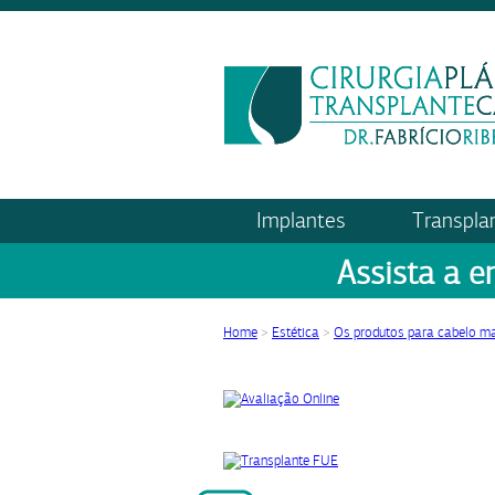
Implantes
Transpla
Assista a e
Home
>
Estética
>
Os produtos para cabelo ma