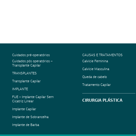
Cuidados pré-operatórios
CAUSAS E TRATAMENTOS
Cuidados pós operatórios –
Calvície Feminina
Transplante Capilar
Calvície Masculina
TRANSPLANTES
Queda de cabelo
Transplante Capilar
Tratamento Capilar
IMPLANTE
FUE – Implante Capilar Sem
CIRURGIA PLÁSTICA
Cicatriz Linear
Implante Capilar
Implante de Sobrancelha
Implante de Barba