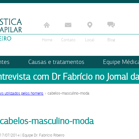
Home
Contato
Local
Blog
ntes
Causas e tratamentos
Equipe Médic
ntrevista com Dr Fabrício no Jornal da
is utilizados pelos homens
>
cabelos-masculino-moda
cabelos-masculino-moda
17/07/2014
|
Equipe Dr. Fabrício Ribeiro