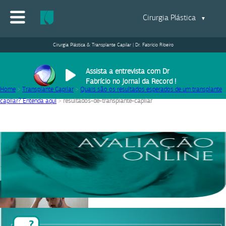
Cirurgia Plástica
▼
Cirurgia Plástica & Transplante Capilar | Dr. Fabrício Ribeiro
Assista a entrevista com Dr
Fabrício no Jornal da Record !
Home
>
Transplante Capilar
>
Quais são os resultados esperados de um transplante
capilar? Entenda aqui
>
resultados-de-transplante-capilar
resultados-de-transplante-capilar
15/10/2020
|
Equipe Dr. Fabrício Ribeiro