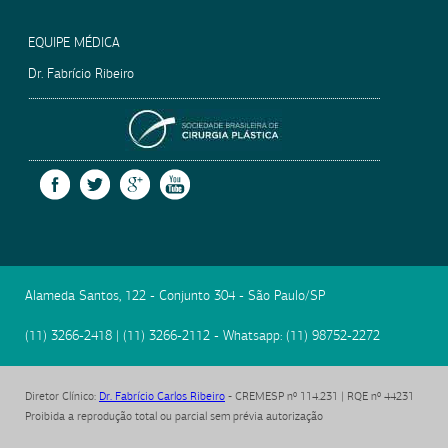
EQUIPE MÉDICA
Dr. Fabrício Ribeiro
SOCIEDADE BRASILEIRA
FACEBOOK
TWITTER
GOOGLE +
YOUTUBE
Alameda Santos, 122 - Conjunto 304
-
São Paulo
/
SP
(11) 3266-2418
|
(11) 3266-2112
- Whatsapp:
(11) 98752-2272
Diretor Clínico
:
Dr. Fabrício Carlos Ribeiro
- CREMESP nº 114.231 | RQE nº 44231
Proibida a reprodução total ou parcial sem prévia autorização