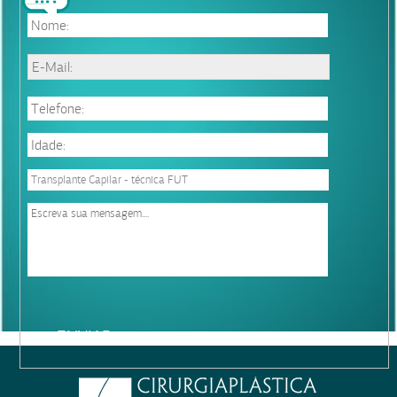
Resultados de transplante capilar
Please
leave
this
field