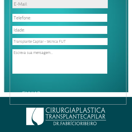
Please
leave
this
field
empty.