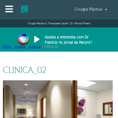
Cirurgia Plástica
▼
Cirurgia Plástica & Transplante Capilar | Dr. Fabrício Ribeiro
Assista a entrevista com Dr
Fabrício no Jornal da Record !
Home
>
Cirurgia
>
A Clínica
>
clinica_02
CLINICA_02