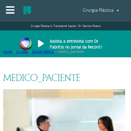
Cirurgia Plástica
▼
Cirurgia Plástica & Transplante Capilar | Dr. Fabrício Ribeiro
Assista a entrevista com Dr
Fabrício no Jornal da Record !
Home
>
Cirurgia
>
Equipe Médica
>
medico_paciente
MEDICO_PACIENTE