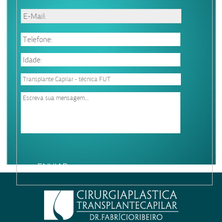
Please
leave
this
field
empty.