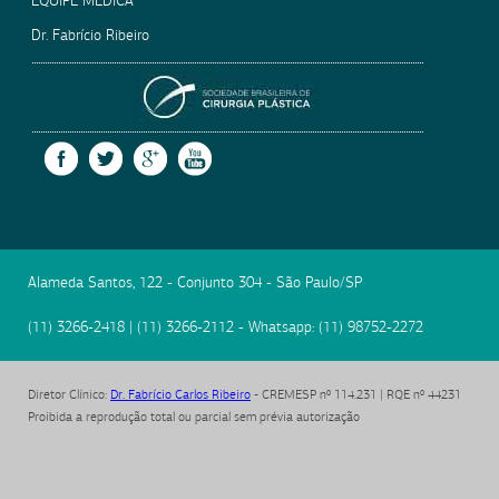
EQUIPE MÉDICA
Dr. Fabrício Ribeiro
SOCIEDADE BRASILEIRA
FACEBOOK
TWITTER
GOOGLE +
YOUTUBE
Alameda Santos, 122 - Conjunto 304
-
São Paulo
/
SP
(11) 3266-2418
|
(11) 3266-2112
- Whatsapp:
(11) 98752-2272
Diretor Clínico
:
Dr. Fabrício Carlos Ribeiro
- CREMESP nº 114.231 | RQE nº 44231
Proibida a reprodução total ou parcial sem prévia autorização