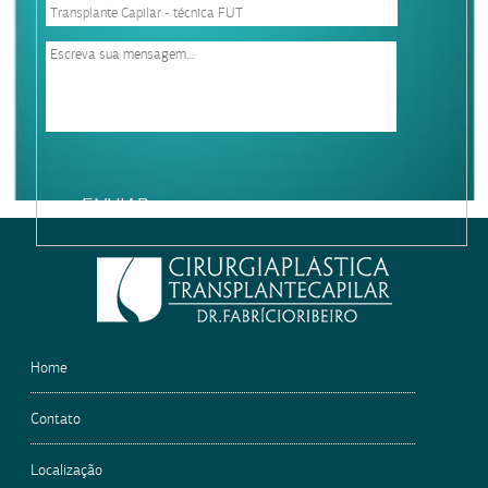
Please
leave
this
field
empty.
Home
Contato
Localização