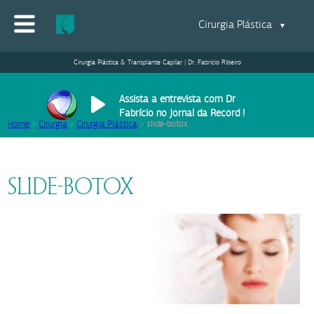
Cirurgia Plástica
▼
Cirurgia Plástica & Transplante Capilar | Dr. Fabrício Ribeiro
Assista a entrevista com Dr
Fabrício no Jornal da Record !
Home
>
Cirurgia
>
Cirurgia Plástica
>
slide-botox
SLIDE-BOTOX