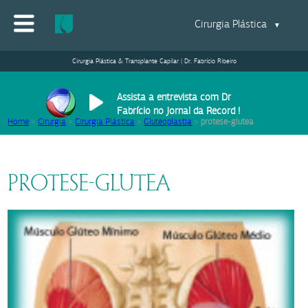
Cirurgia Plástica
▼
Cirurgia Plástica & Transplante Capilar | Dr. Fabrício Ribeiro
Assista a entrevista com Dr
Fabrício no Jornal da Record !
Home
>
Cirurgia
>
Cirurgia Plástica
>
Gluteoplastia
>
protese-glutea
PROTESE-GLUTEA