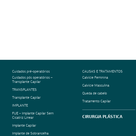
Cuidados pré-operatórios
CAUSAS E TRATAMENTOS
Cuidados pós operatórios –
Calvície Feminina
Transplante Capilar
Calvície Masculina
TRANSPLANTES
Queda de cabelo
Transplante Capilar
Tratamento Capilar
IMPLANTE
FUE – Implante Capilar Sem
CIRURGIA PLÁSTICA
Cicatriz Linear
Implante Capilar
Implante de Sobrancelha