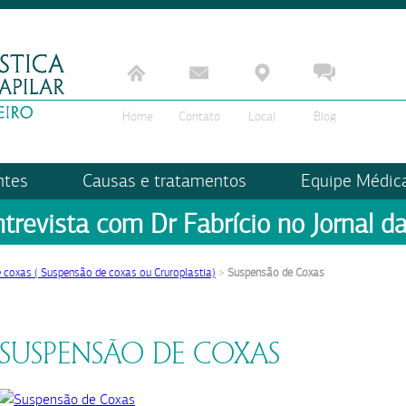
Home
Contato
Local
Blog
ntes
Causas e tratamentos
Equipe Médic
ntrevista com Dr Fabrício no Jornal da
e coxas ( Suspensão de coxas ou Cruroplastia)
>
Suspensão de Coxas
SUSPENSÃO DE COXAS