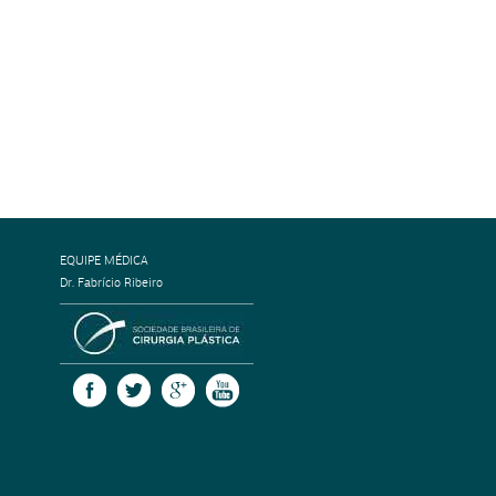
EQUIPE MÉDICA
Dr. Fabrício Ribeiro
SOCIEDADE BRASILEIRA DE CIRURGI
FACEBOOK
TWITTER
GOOGLE +
YOUTUBE