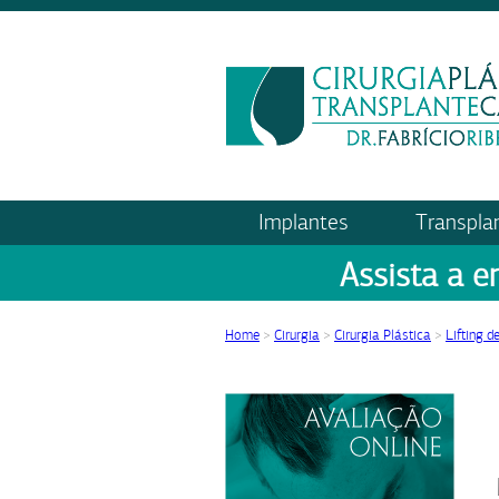
Implantes
Transpla
Assista a e
Home
>
Cirurgia
>
Cirurgia Plástica
>
Lifting d