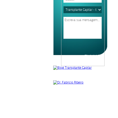
Please
leave
this
field
empty.