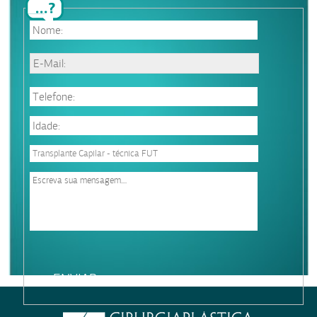
Please
leave
this
field