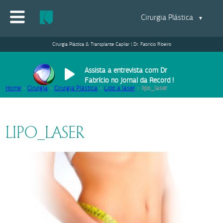
Cirurgia Plástica
▼
Cirurgia Plástica & Transplante Capilar | Dr. Fabrício Ribeiro
Assista a entrevista com Dr
Fabrício no Jornal da Record !
Home
>
Cirurgia
>
Cirurgia Plástica
>
Lipo a laser
>
lipo_laser
LIPO_LASER