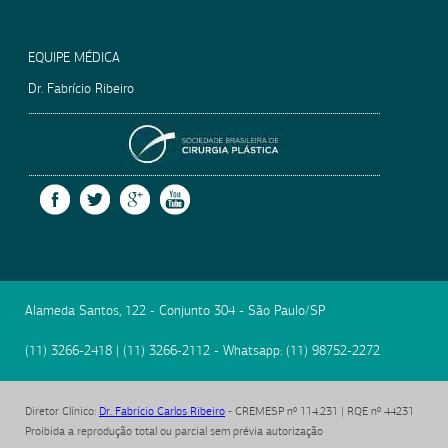
EQUIPE MÉDICA
Dr. Fabrício Ribeiro
SOCIEDADE BRASILEIRA
FACEBOOK
TWITTER
GOOGLE +
YOUTUBE
Alameda Santos, 122 - Conjunto 304
-
São Paulo
/
SP
(11) 3266-2418
|
(11) 3266-2112
- Whatsapp:
(11) 98752-2272
Diretor Clínico
:
Dr. Fabrício Carlos Ribeiro
- CREMESP nº 114.231 | RQE nº 44231
Proibida a reprodução total ou parcial sem prévia autorização