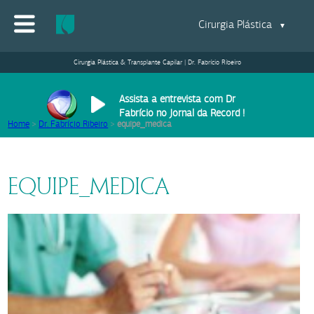
Cirurgia Plástica
▼
Cirurgia Plástica & Transplante Capilar | Dr. Fabrício Ribeiro
Assista a entrevista com Dr
Fabrício no Jornal da Record !
Home
>
Dr. Fabrício Ribeiro
>
equipe_medica
EQUIPE_MEDICA