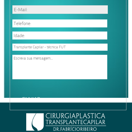
Please
leave
this
field
empty.