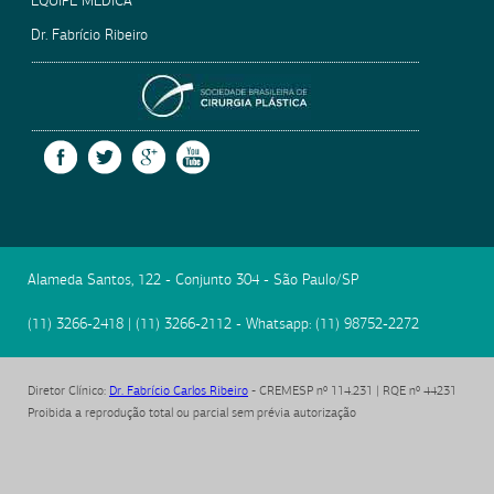
EQUIPE MÉDICA
Dr. Fabrício Ribeiro
SOCIEDADE BRASILEIRA
FACEBOOK
TWITTER
GOOGLE +
YOUTUBE
Alameda Santos, 122 - Conjunto 304
-
São Paulo
/
SP
(11) 3266-2418
|
(11) 3266-2112
- Whatsapp:
(11) 98752-2272
Diretor Clínico
:
Dr. Fabrício Carlos Ribeiro
- CREMESP nº 114.231 | RQE nº 44231
Proibida a reprodução total ou parcial sem prévia autorização