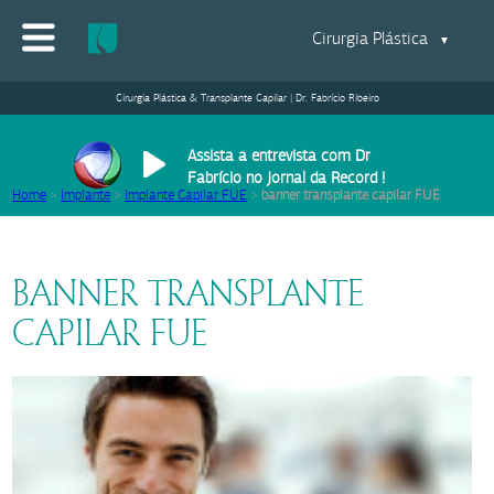
Cirurgia Plástica
▼
Cirurgia Plástica & Transplante Capilar | Dr. Fabrício Ribeiro
Assista a entrevista com Dr
Fabrício no Jornal da Record !
Home
>
Implante
>
Implante Capilar FUE
>
banner transplante capilar FUE
BANNER TRANSPLANTE
CAPILAR FUE