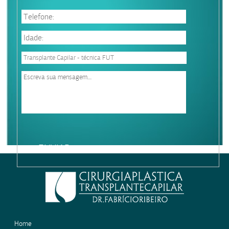
Please
leave
this
field
empty.
Home