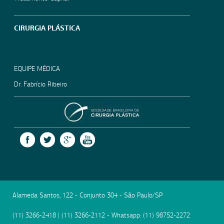
CIRURGIA PLÁSTICA
EQUIPE MÉDICA
Dr. Fabrício Ribeiro
SOCIEDADE BRASILEIRA
FACEBOOK
TWITTER
GOOGLE +
YOUTUBE
Alameda Santos, 122 - Conjunto 304
-
São Paulo
/
SP
(11) 3266-2418
|
(11) 3266-2112
- Whatsapp:
(11) 98752-2272