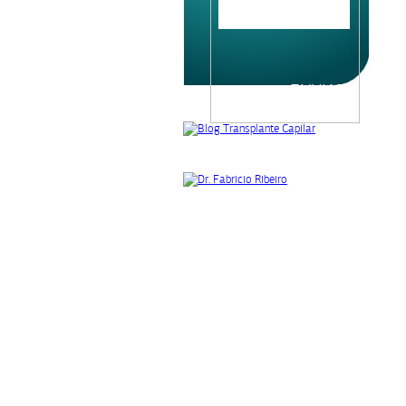
Please
leave
this
field
empty.