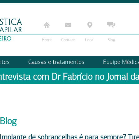
Home
Contato
Local
Blog
ntes
Causas e tratamentos
Equipe Médic
ntrevista com Dr Fabrício no Jornal da
Blog
Implante de sobrancelhas é para sempre? Tire