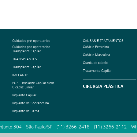
Cuidados pré-operatórios
CAUSAS E TRATAMENTOS
Cuidados pós operatórios –
Calvície Feminina
Transplante Capilar
Calvície Masculina
TRANSPLANTES
Queda de cabelo
Transplante Capilar
Tratamento Capilar
IMPLANTE
FUE – Implante Capilar Sem
CIRURGIA PLÁSTICA
Cicatriz Linear
Implante Capilar
Implante de Sobrancelha
Implante de Barba
onjunto 304
-
São Paulo
/
SP
-
(11) 3266-2418
-
(11) 3266-2112
- Wh