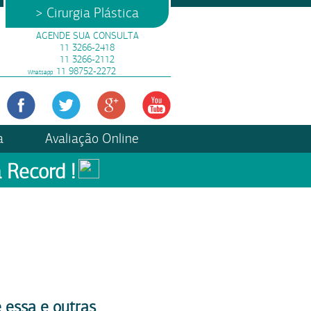
> Cirurgia Plástica
AGENDE SUA CONSULTA
11 3266-2418
11 3266-2112
11 98752-2272
Whatsapp
a
Avaliação Online
 Record !
 essa e outras