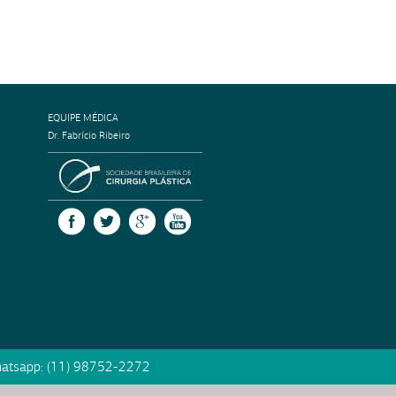
EQUIPE MÉDICA
Dr. Fabrício Ribeiro
SOCIEDADE BRASILEIRA DE CIRURGI
FACEBOOK
TWITTER
GOOGLE +
YOUTUBE
atsapp:
(11) 98752-2272