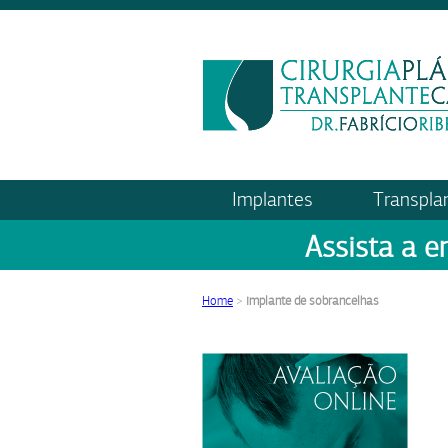
Implantes
Transpla
Assista a e
Home
>
implante de sobrancelhas