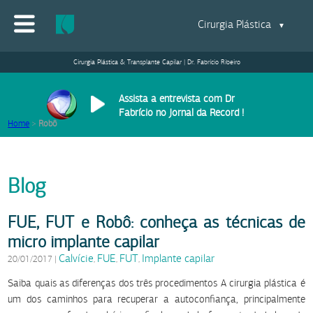
Cirurgia Plástica
▼
Cirurgia Plástica & Transplante Capilar | Dr. Fabrício Ribeiro
Assista a entrevista com Dr
Fabrício no Jornal da Record !
Home
>
Robô
Blog
FUE, FUT e Robô: conheça as técnicas de
micro implante capilar
Calvície
FUE
FUT
Implante capilar
20/01/2017
|
,
,
,
Saiba quais as diferenças dos três procedimentos A cirurgia plástica é
um dos caminhos para recuperar a autoconfiança, principalmente