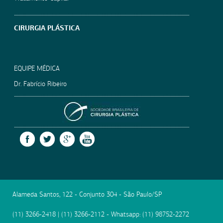
CIRURGIA PLÁSTICA
EQUIPE MÉDICA
Dr. Fabrício Ribeiro
SOCIEDADE BRASILEIRA
FACEBOOK
TWITTER
GOOGLE +
YOUTUBE
Alameda Santos, 122 - Conjunto 304
-
São Paulo
/
SP
(11) 3266-2418
|
(11) 3266-2112
- Whatsapp:
(11) 98752-2272