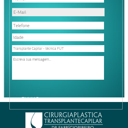
Please
leave
this
field
empty.