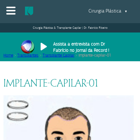
Cirurgia Plástica
▼
Cirurgia Plástica & Transplante Capilar | Dr. Fabrício Ribeiro
Assista a entrevista com Dr
Fabrício no Jornal da Record !
Home
>
Transplantes
>
Transplante Capilar
>
implante-capilar-01
IMPLANTE-CAPILAR-01