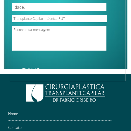
Please
leave
this
field
empty.
Home
Contato