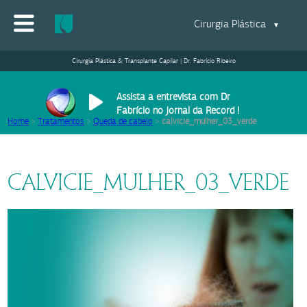
Cirurgia Plástica
▼
Cirurgia Plástica & Transplante Capilar | Dr. Fabrício Ribeiro
Assista a entrevista com Dr
Fabrício no Jornal da Record !
Home
>
Tratamentos
>
Queda de cabelo
>
calvicie_mulher_03_verde
CALVICIE_MULHER_03_VERDE