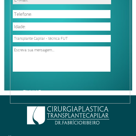
Please
leave
this
field
empty.