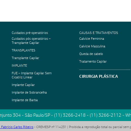
Cuidados pré-operatórios
CAUSAS E TRATAMENTOS
Cuidados pós operatórios –
Calvície Feminina
Transplante Capilar
Calvície Masculina
TRANSPLANTES
Queda de cabelo
Transplante Capilar
Tratamento Capilar
IMPLANTE
FUE – Implante Capilar Sem
CIRURGIA PLÁSTICA
Cicatriz Linear
Implante Capilar
Implante de Sobrancelha
Implante de Barba
onjunto 304
-
São Paulo
/
SP
-
(11) 3266-2418
-
(11) 3266-2112
- Wh
. Fabrício Carlos Ribeiro
- CREMESP nº 114.231 | Proibida a reprodução total ou parcial sem 