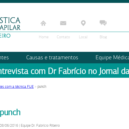
Home
Contato
Local
Blog
ntes
Causas e tratamentos
Equipe Médic
ntrevista com Dr Fabrício no Jornal da
izes com a técnica FUE
>
punch
punch
08/06/2016
|
Equipe Dr. Fabrício Ribeiro