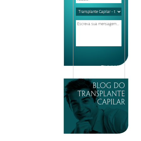
Please
leave
this
field
empty.