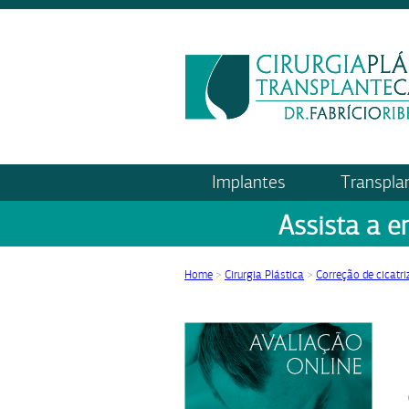
Implantes
Transpla
Assista a e
Home
>
Cirurgia Plástica
>
Correção de cicatr