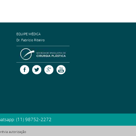
EQUIPE MÉDICA
Dr. Fabrício Ribeiro
SOCIEDADE BRASILEIRA DE CIRURGI
FACEBOOK
TWITTER
GOOGLE +
YOUTUBE
atsapp:
(11) 98752-2272
prévia autorização