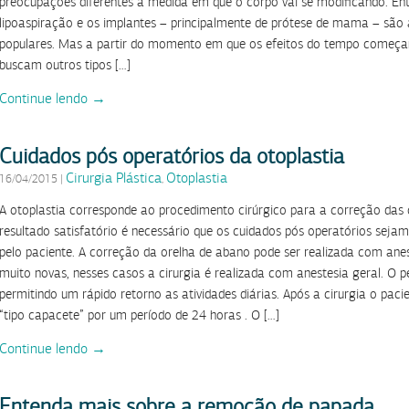
preocupações diferentes à medida em que o corpo vai se modificando. Ent
lipoaspiração e os implantes – principalmente de prótese de mama – são a
populares. Mas a partir do momento em que os efeitos do tempo começa
buscam outros tipos […]
Continue lendo →
Cuidados pós operatórios da otoplastia
Cirurgia Plástica
Otoplastia
16/04/2015
|
,
A otoplastia corresponde ao procedimento cirúrgico para a correção das
resultado satisfatório é necessário que os cuidados pós operatórios sej
pelo paciente. A correção da orelha de abano pode ser realizada com anes
muito novas, nesses casos a cirurgia é realizada com anestesia geral. O p
permitindo um rápido retorno as atividades diárias. Após a cirurgia o pa
“tipo capacete” por um período de 24 horas . O […]
Continue lendo →
Entenda mais sobre a remoção de papada