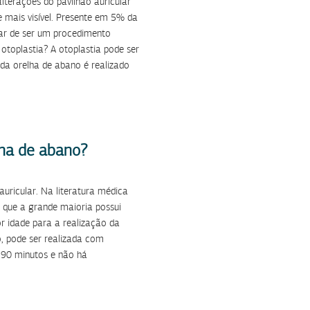
alterações do pavilhão auricular
 mais visível. Presente em 5% da
sar de ser um procedimento
otoplastia? A otoplastia pode ser
o da orelha de abano é realizado
lha de abano?
ricular. Na literatura médica
 que a grande maioria possui
 idade para a realização da
o, pode ser realizada com
e 90 minutos e não há