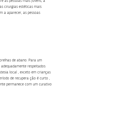
re as pessoas mais jovens, a
s cirurgias estéticas mais
m a aparecer, as pessoas
 orelhas de abano. Para um
am adequadamente respeitados
tesia local , exceto em crianças
eríodo de recupera ção é curto ,
ciente permanece com um curativo