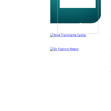
Please
leave
this
field
empty.