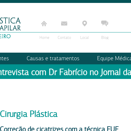
Home
Contato
Local
Blog
ntes
Causas e tratamentos
Equipe Médic
ntrevista com Dr Fabrício no Jornal da
Cirurgia Plástica
Correção de cicatrizes com a técnica FUE