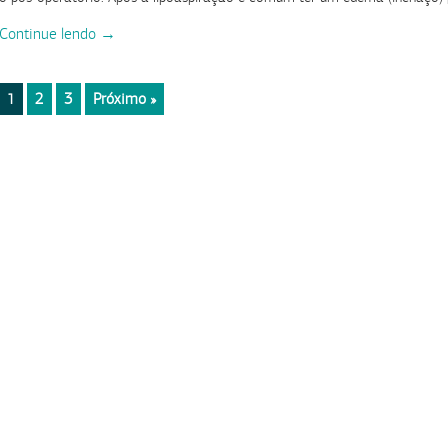
Continue lendo →
2
3
Próximo »
1