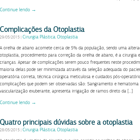
Continue lendo →
Complicações da Otoplastia
Cirurgia Plástica
Otoplastia
29/05/2015
|
,
A orelha de abano acomete cerca de 5% da população, sendo uma alter
otoplastia, procedimento para correção da orelha de abano, é a cirurgia 
crianças. Apesar de complicações serem pouco frequentes neste procedim
maioria delas pode ser minimizada através da seleção adequada do pacien
operatória correta, técnica cirúrgica meticulosa e cuidados pós-operatório
complicações que podem ser observadas são: Sangramento e hematoma 
vascularização exuberante, apresenta irrigação de ramos direto da […]
Continue lendo →
Quatro principais dúvidas sobre a otoplastia
Cirurgia Plástica
Otoplastia
28/05/2015
|
,