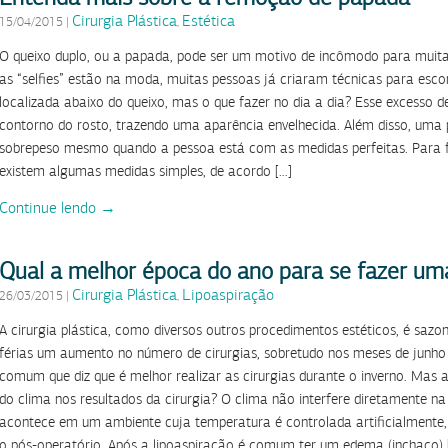
Cirurgia Plástica
Estética
15/04/2015
|
,
O queixo duplo, ou a papada, pode ser um motivo de incômodo para mui
as “selfies” estão na moda, muitas pessoas já criaram técnicas para esc
localizada abaixo do queixo, mas o que fazer no dia a dia? Esse excesso de
contorno do rosto, trazendo uma aparência envelhecida. Além disso, uma
sobrepeso mesmo quando a pessoa está com as medidas perfeitas. Para fu
existem algumas medidas simples, de acordo […]
Continue lendo →
Qual a melhor época do ano para se fazer uma
Cirurgia Plástica
Lipoaspiração
26/03/2015
|
,
A cirurgia plástica, como diversos outros procedimentos estéticos, é sazo
férias um aumento no número de cirurgias, sobretudo nos meses de junho 
comum que diz que é melhor realizar as cirurgias durante o inverno. Mas af
do clima nos resultados da cirurgia? O clima não interfere diretamente na
acontece em um ambiente cuja temperatura é controlada artificialmente,
o pós-operatório. Após a lipoaspiração é comum ter um edema (inchaço) 