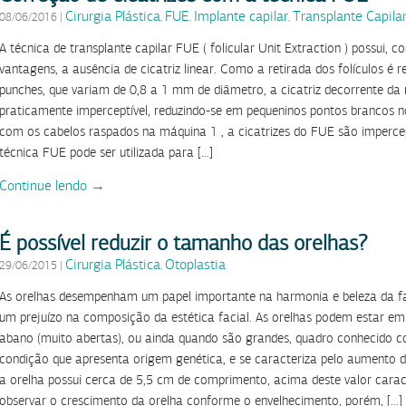
Cirurgia Plástica
FUE
Implante capilar
Transplante Capila
08/06/2016
|
,
,
,
A técnica de transplante capilar FUE ( folicular Unit Extraction ) possui, 
vantagens, a ausência de cicatriz linear. Como a retirada dos folículos é 
punches, que variam de 0,8 a 1 mm de diâmetro, a cicatriz decorrente da r
praticamente imperceptível, reduzindo-se em pequeninos pontos brancos 
com os cabelos raspados na máquina 1 , a cicatrizes do FUE são impercep
técnica FUE pode ser utilizada para […]
Continue lendo →
É possível reduzir o tamanho das orelhas?
Cirurgia Plástica
Otoplastia
29/06/2015
|
,
As orelhas desempenham um papel importante na harmonia e beleza da f
um prejuízo na composição da estética facial. As orelhas podem estar e
abano (muito abertas), ou ainda quando são grandes, quadro conhecido 
condição que apresenta origem genética, e se caracteriza pelo aumento
a orelha possui cerca de 5,5 cm de comprimento, acima deste valor cara
observar o crescimento da orelha conforme o envelhecimento, porém, […]