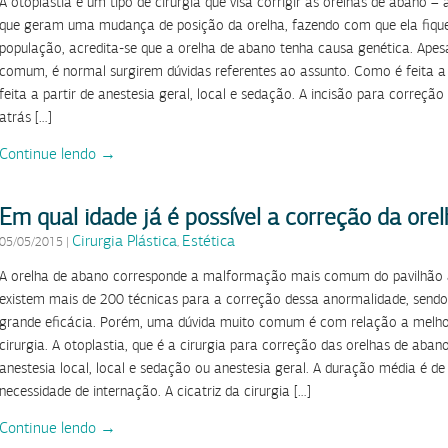
A otoplastia é um tipo de cirurgia que visa corrigir as orelhas de abano – 
que geram uma mudança de posição da orelha, fazendo com que ela fique
população, acredita-se que a orelha de abano tenha causa genética. Ape
comum, é normal surgirem dúvidas referentes ao assunto. Como é feita a 
feita a partir de anestesia geral, local e sedação. A incisão para correçã
atrás […]
Continue lendo →
Em qual idade já é possível a correção da ore
Cirurgia Plástica
Estética
05/05/2015
|
,
A orelha de abano corresponde a malformação mais comum do pavilhão au
existem mais de 200 técnicas para a correção dessa anormalidade, sendo
grande eficácia. Porém, uma dúvida muito comum é com relação a melhor
cirurgia. A otoplastia, que é a cirurgia para correção das orelhas de aban
anestesia local, local e sedação ou anestesia geral. A duração média é d
necessidade de internação. A cicatriz da cirurgia […]
Continue lendo →