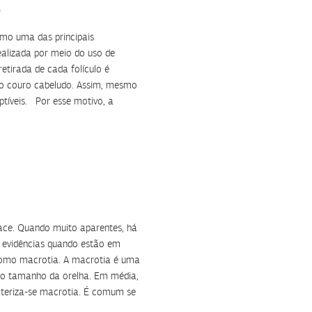
r
como uma das principais
realizada por meio do uso de
etirada de cada folículo é
no couro cabeludo. Assim, mesmo
tíveis. Por esse motivo, a
ace. Quando muito aparentes, há
m evidências quando estão em
como macrotia. A macrotia é uma
 do tamanho da orelha. Em média,
cteriza-se macrotia. É comum se