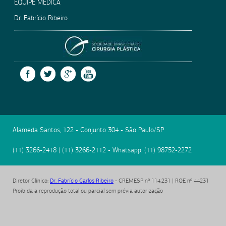
EQUIPE MÉDICA
Dr. Fabrício Ribeiro
SOCIEDADE BRASILEIRA
FACEBOOK
TWITTER
GOOGLE +
YOUTUBE
Alameda Santos, 122 - Conjunto 304
-
São Paulo
/
SP
(11) 3266-2418
|
(11) 3266-2112
- Whatsapp:
(11) 98752-2272
Diretor Clínico
:
Dr. Fabrício Carlos Ribeiro
- CREMESP nº 114.231 | RQE nº 44231
Proibida a reprodução total ou parcial sem prévia autorização