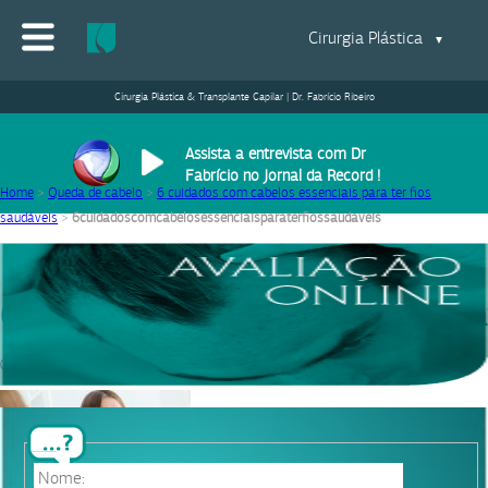
Cirurgia Plástica
▼
Cirurgia Plástica & Transplante Capilar | Dr. Fabrício Ribeiro
Assista a entrevista com Dr
Fabrício no Jornal da Record !
Home
>
Queda de cabelo
>
6 cuidados com cabelos essenciais para ter fios
saudáveis
>
6cuidadoscomcabelosessenciaisparaterfiossaudaveis
6cuidadoscomcabelosessenciaisparat
09/08/2020
|
Equipe Dr. Fabrício Ribeiro