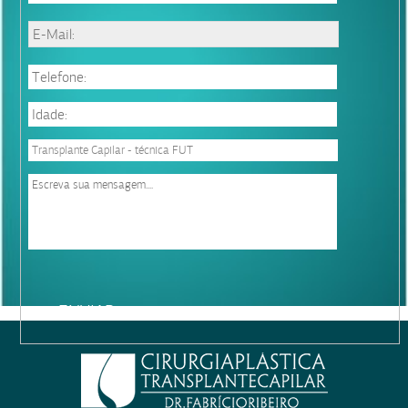
Please
leave
this
field
empty.