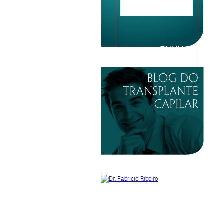
Please
leave
this
field
empty.