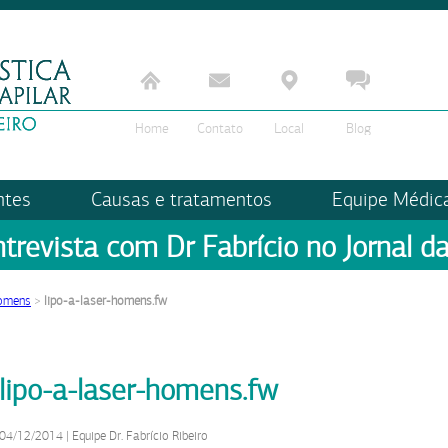
Home
Contato
Local
Blog
ntes
Causas e tratamentos
Equipe Médic
ntrevista com Dr Fabrício no Jornal da
homens
>
lipo-a-laser-homens.fw
lipo-a-laser-homens.fw
04/12/2014
|
Equipe Dr. Fabrício Ribeiro