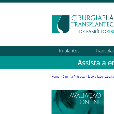
Implantes
Transpla
Assista a e
Home
>
Cirurgia Plástica
>
Lipo a laser para 