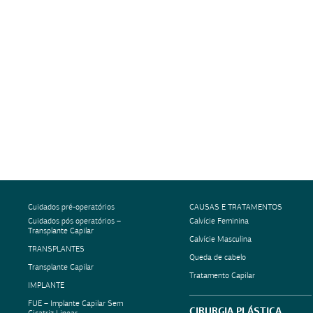
Cuidados pré-operatórios
CAUSAS E TRATAMENTOS
Cuidados pós operatórios –
Calvície Feminina
Transplante Capilar
Calvície Masculina
TRANSPLANTES
Queda de cabelo
Transplante Capilar
Tratamento Capilar
IMPLANTE
FUE – Implante Capilar Sem
CIRURGIA PLÁSTICA