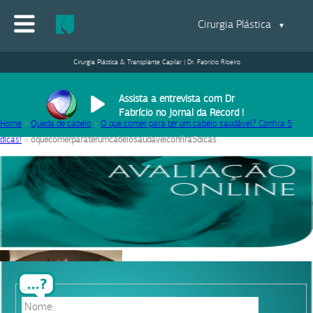
Cirurgia Plástica
▼
Cirurgia Plástica & Transplante Capilar | Dr. Fabrício Ribeiro
Assista a entrevista com Dr
Fabrício no Jornal da Record !
Home
>
Queda de cabelo
>
O que comer para ter um cabelo saudável? Confira 5
dicas!
>
oquecomerparaterumcabelosaudavelconfira5dicas
oquecomerparaterumcabelosaudavelc
31/08/2020
|
Equipe Dr. Fabrício Ribeiro