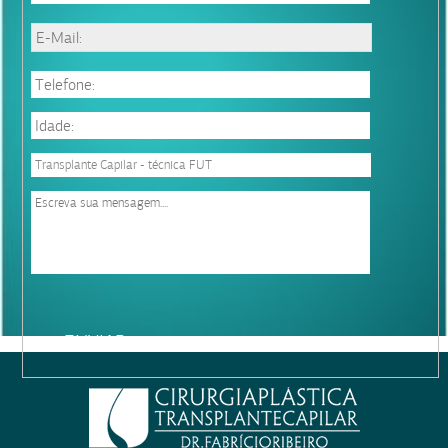
Please
leave
this
field
empty.