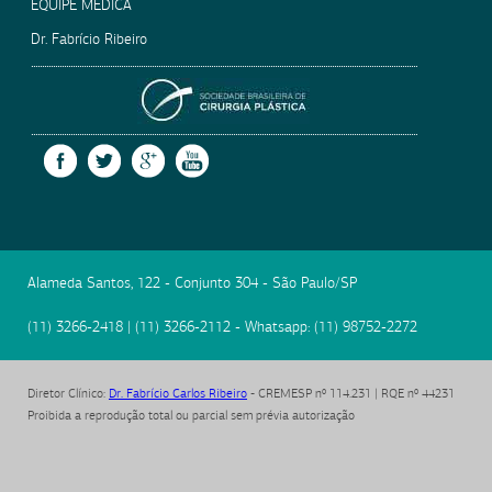
EQUIPE MÉDICA
Dr. Fabrício Ribeiro
SOCIEDADE BRASILEIRA
FACEBOOK
TWITTER
GOOGLE +
YOUTUBE
Alameda Santos, 122 - Conjunto 304
-
São Paulo
/
SP
(11) 3266-2418
|
(11) 3266-2112
- Whatsapp:
(11) 98752-2272
Diretor Clínico
:
Dr. Fabrício Carlos Ribeiro
- CREMESP nº 114.231 | RQE nº 44231
Proibida a reprodução total ou parcial sem prévia autorização