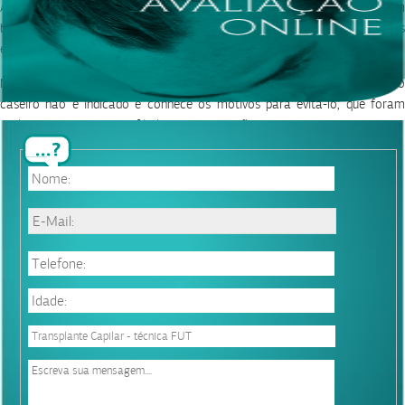
Além disso, vale fazer uma ressalva: nada disso significa que não existam
bons remédios naturais, mas sim que qualquer tratamento será mais
eficiente a partir do diagnóstico de um especialista.
Mas agora você sabe que tratar a queda de cabelo com tratamento
caseiro não é indicado e conhece os motivos para evitá-lo, que foram
explicados de um modo fácil de entender, não vai se aventurar. Contudo,
outras pessoas podem estar pensando nisso.
Por isso, compartilhe esta postagem e dissemine essas importantes
informações.