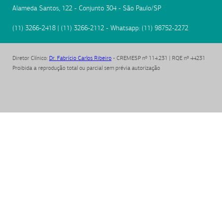
Alameda Santos, 122 - Conjunto 304
-
São Paulo
/
SP
(11) 3266-2418
|
(11) 3266-2112
- Whatsapp:
(11) 98752-2272
Diretor Clínico
:
Dr. Fabrício Carlos Ribeiro
- CREMESP nº 114.231 | RQE nº 44231
Proibida a reprodução total ou parcial sem prévia autorização