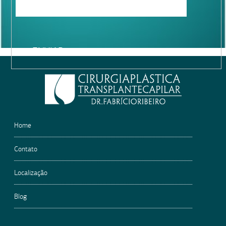
Please
leave
this
field
empty.
Home
Contato
Localização
Blog