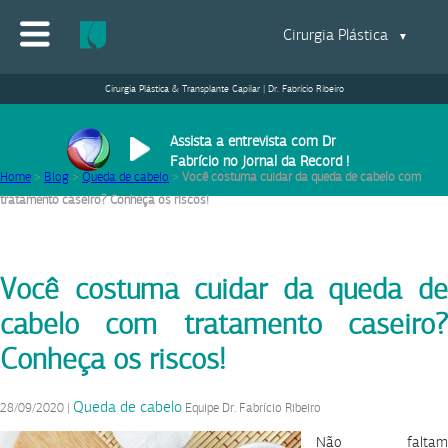
Cirurgia Plástica
▼
Cirurgia Plástica & Transplante Capilar | Dr. Fabrício Ribeiro
Assista a entrevista com Dr
Fabrício no Jornal da Record !
Home
>
Blog
>
Queda de cabelo
>
Você costuma cuidar da queda de cabelo com
tratamento caseiro? Conheça os riscos!
Você costuma cuidar da queda de
cabelo com tratamento caseiro?
Conheça os riscos!
Queda de cabelo
28/09/2020
|
Equipe Dr. Fabrício Ribeiro
Não faltam