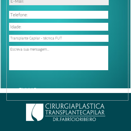
Please
leave
this
field
empty.