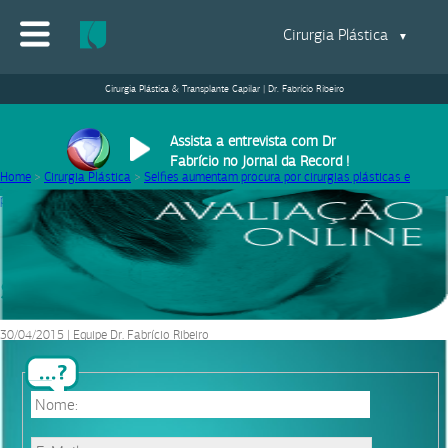
Cirurgia Plástica
▼
Cirurgia Plástica & Transplante Capilar | Dr. Fabrício Ribeiro
Assista a entrevista com Dr
Fabrício no Jornal da Record !
Home
>
Cirurgia Plástica
>
Selfies aumentam procura por cirurgias plásticas e
procedimentos estéticos
>
selfie
selfie
30/04/2015
|
Equipe Dr. Fabrício Ribeiro