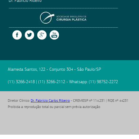
Dr. Fabrício Ribeiro
SOCIEDADE BRASILEIRA
FACEBOOK
TWITTER
GOOGLE +
YOUTUBE
Alameda Santos, 122 - Conjunto 304
-
São Paulo
/
SP
(11) 3266-2418
|
(11) 3266-2112
- Whatsapp:
(11) 98752-2272
Diretor Clínico
:
Dr. Fabrício Carlos Ribeiro
- CREMESP nº 114.231 | RQE nº 44231
Proibida a reprodução total ou parcial sem prévia autorização