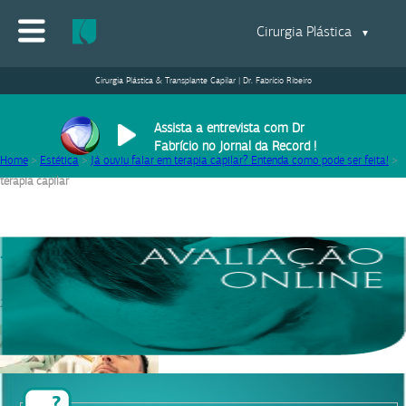
Cirurgia Plástica
▼
Cirurgia Plástica & Transplante Capilar | Dr. Fabrício Ribeiro
Assista a entrevista com Dr
Fabrício no Jornal da Record !
Home
>
Estética
>
Já ouviu falar em terapia capilar? Entenda como pode ser feita!
>
terapia capilar
terapia capilar
26/04/2021
|
Equipe Dr. Fabrício Ribeiro