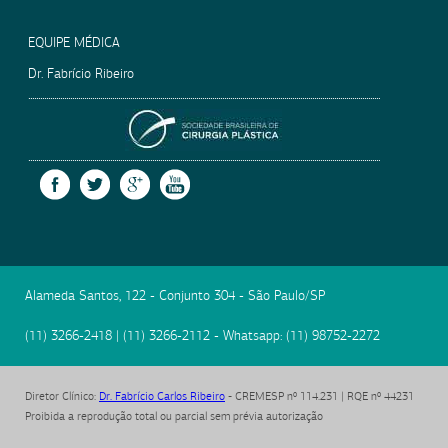
EQUIPE MÉDICA
Dr. Fabrício Ribeiro
SOCIEDADE BRASILEIRA
FACEBOOK
TWITTER
GOOGLE +
YOUTUBE
Alameda Santos, 122 - Conjunto 304
-
São Paulo
/
SP
(11) 3266-2418
|
(11) 3266-2112
- Whatsapp:
(11) 98752-2272
Diretor Clínico
:
Dr. Fabrício Carlos Ribeiro
- CREMESP nº 114.231 | RQE nº 44231
Proibida a reprodução total ou parcial sem prévia autorização