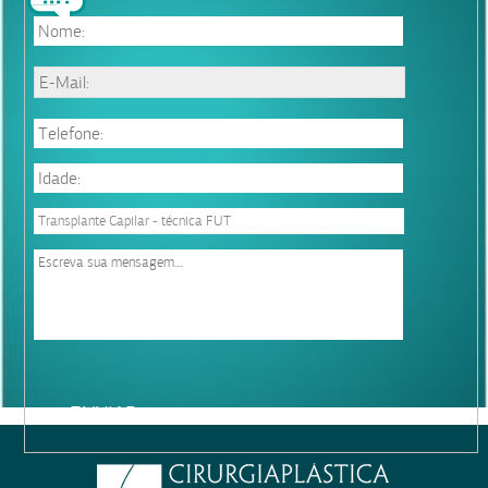
terapia capilar
Please
leave
this
field