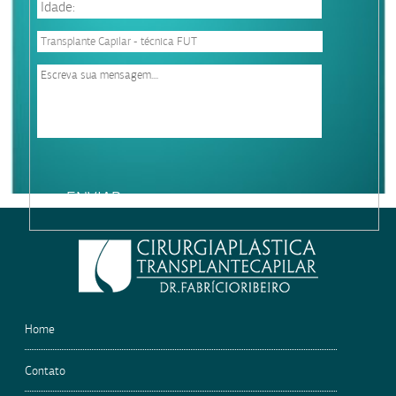
Please
leave
this
field
empty.
Home
Contato