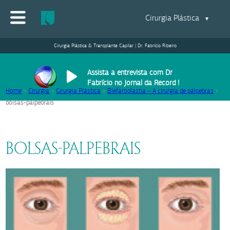
Cirurgia Plástica
▼
Cirurgia Plástica & Transplante Capilar | Dr. Fabrício Ribeiro
Assista a entrevista com Dr
Fabrício no Jornal da Record !
Home
>
Cirurgia
>
Cirurgia Plástica
>
Blefaroplastia – A cirurgia de pálpebras
>
bolsas-palpebrais
BOLSAS-PALPEBRAIS