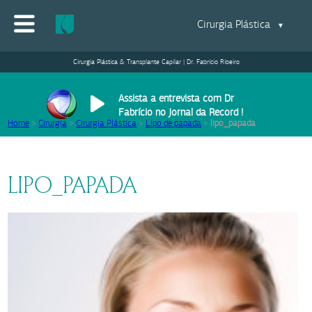
Cirurgia Plástica
▼
Cirurgia Plástica & Transplante Capilar | Dr. Fabrício Ribeiro
Assista a entrevista com Dr
Fabrício no Jornal da Record !
Home
>
Cirurgia
>
Cirurgia Plástica
>
Lipo de papada
>
lipo_papada
LIPO_PAPADA