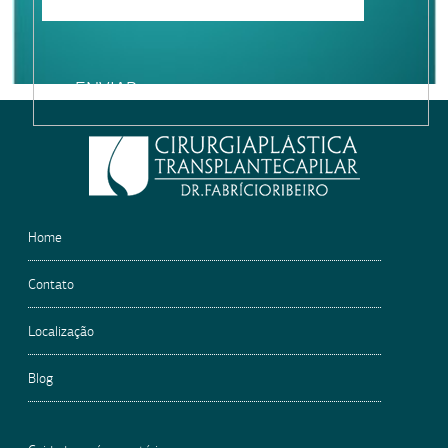
Please
leave
this
field
empty.
Home
Contato
Localização
Blog