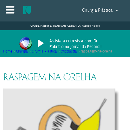
Cirurgia Plástica
▼
Cirurgia Plástica & Transplante Capilar | Dr. Fabrício Ribeiro
Assista a entrevista com Dr
Fabrício no Jornal da Record !
Home
>
Cirurgia
>
Cirurgia Plástica
>
Otoplastia
>
raspagem-na-orelha
RASPAGEM-NA-ORELHA