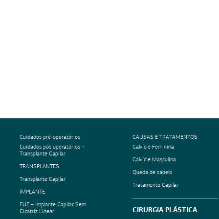
Cuidados pré-operatórios
CAUSAS E TRATAMENTOS
Cuidados pós operatórios –
Calvície Feminina
Transplante Capilar
Calvície Masculina
TRANSPLANTES
Queda de cabelo
Transplante Capilar
Tratamento Capilar
IMPLANTE
FUE – Implante Capilar Sem
CIRURGIA PLÁSTICA
Cicatriz Linear