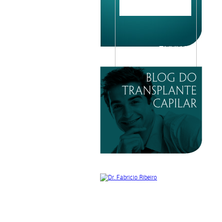
Please
leave
this
field
empty.