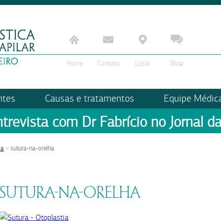
Home
Contato
Local
Blog
ntes
Causas e tratamentos
Equipe Médic
ntrevista com Dr Fabrício no Jornal da
ia
>
sutura-na-orelha
SUTURA-NA-ORELHA