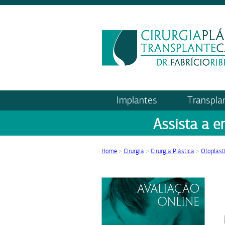
Implantes
Transpla
Assista a e
Home
>
Cirurgia
>
Cirurgia Plástica
>
Otoplast