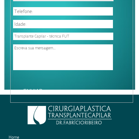
Please
leave
this
field
empty.
Home