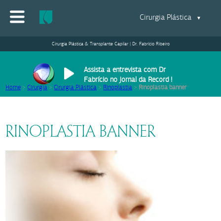
Cirurgia Plástica
▼
Cirurgia Plástica & Transplante Capilar | Dr. Fabrício Ribeiro
Assista a entrevista com Dr
Fabrício no Jornal da Record !
Home
>
Cirurgia
>
Cirurgia Plástica
>
Rinoplastia
>
Rinoplastia banner
RINOPLASTIA BANNER