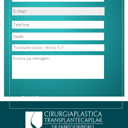
Please
leave
this
field
empty.