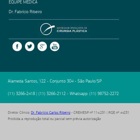
EQUIPE MÉDICA
Dr. Fabrício Ribeiro
SOCIEDADE BRASILEIRA
FACEBOOK
TWITTER
GOOGLE +
YOUTUBE
Alameda Santos, 122 - Conjunto 304
-
São Paulo
/
SP
(11) 3266-2418
|
(11) 3266-2112
- Whatsapp:
(11) 98752-2272
Diretor Clínico
:
Dr. Fabrício Carlos Ribeiro
- CREMESP nº 114.231 | RQE nº 44231
Proibida a reprodução total ou parcial sem prévia autorização