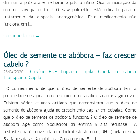
diminuir a próstata e melhorar o jato urinário. Qual a indicação da
uso do saw palmetto ? O saw palmetto está indicado para o
tratamento da alopecia androgenética. Este medicamento não
funciona em […]
Continue lendo →
Óleo de semente de abóbora – faz crescer
cabelo ?
Calvície
FUE
Implante capilar
Queda de cabelo
28/04/2020
|
,
,
,
,
Transplante Capilar
O conhecimento de que o óleo de semente de abóbora tem a
propriedade de ajudar no crescimento dos cabelos não é algo novo .
Existem vários estudos antigos que demonstram que o óleo de
semente de abóbora ajuda no crescimento capilar em cobaias. Como
que o óleo de semente de abóbora funciona ? O óleo de semente de
abóbora age como bloqueador da enzima 5 alfa redutase. A
testosterona é convertida em dhidrotestosterona ( DHT ) pela enzima
5 alfa resutase . Ao inibir a ação da enzima 5 […]