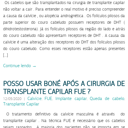
Os cabelos que são transplantados na cirurgia de transplante capilar
não voltar a cair . Para entender o real motivo é preciso compreender
a causa da calvície , ou alopécia andrognética . Os folículos pilosos da
parte superior do couro cabeludo possuem receptores de DHT (
dihidrotestosterona). Já os folículos pilosos da região do lado e atrás
do couro cabeludo não apresentam receptores de DHT . A causa da
calvície é uma alteração dos receptores do DHT dos folículos pilosos
do couro cabeludo. Como esses receptores estão apenas presentes
[…]
Continue lendo →
POSSO USAR BONÉ APÓS A CIRURGIA DE
TRANSPLANTE CAPILAR FUE ?
Calvície
FUE
Implante capilar
Queda de cabelo
12/05/2020
|
,
,
,
,
Transplante Capilar
O tratamento definitivo da calvície masculina é através do
transplante capilar . Na técnica FUE é necessário que os cabelos
sejam raspados . A maioria dos pacientes não se importa em se