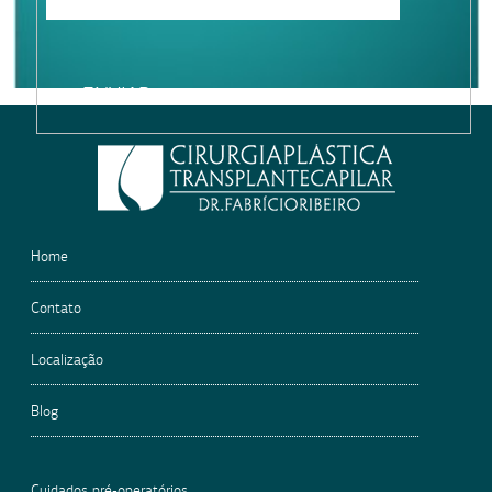
Please
leave
this
field
empty.
Home
Contato
Localização
Blog
Cuidados pré-operatórios