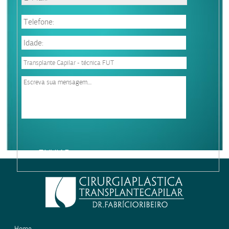
Please
leave
this
field
empty.
Home