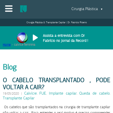
Cirurgia Plástica
▼
Cirurgia Plástica & Transplante Capilar | Dr. Fabrício Ribeiro
Assista a entrevista com Dr
Fabrício no Jornal da Record !
Home
>
calvice feminina
Blog
O CABELO TRANSPLANTADO , PODE
VOLTAR A CAIR?
Calvície
FUE
Implante capilar
Queda de cabelo
19/05/2020
|
,
,
,
,
Transplante Capilar
Os cabelos que são transplantados na cirurgia de transplante capilar
não voltar a cair . Para entender o real motivo é preciso compreender