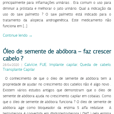
principalmente para inflamações urinárias . Era comum o uso para
diminuir a próstata e melhorar o jato urinário. Qual a indicação da
uso do saw palmetto ? O saw palmetto está indicado para o
tratamento da alopecia androgenética. Este medicamento não
funciona em […]
Continue lendo →
Óleo de semente de abóbora – faz crescer
cabelo ?
Calvície
FUE
Implante capilar
Queda de cabelo
28/04/2020
|
,
,
,
,
Transplante Capilar
O conhecimento de que o óleo de semente de abóbora tem a
propriedade de ajudar no crescimento dos cabelos não é algo novo .
Existem vários estudos antigos que demonstram que o óleo de
semente de abóbora ajuda no crescimento capilar em cobaias. Como
que o óleo de semente de abóbora funciona ? O óleo de semente de
abóbora age como bloqueador da enzima 5 alfa redutase. A
testosterona é convertida em dhidrotestosterona ( DHT ) pela enzima